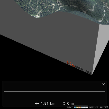
×
↔ 1.81 km ↕ 0 m
©IGN
Terms of Service