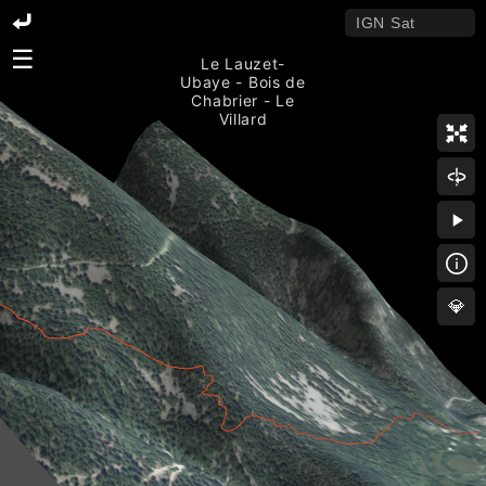
☰
Le Lauzet-
Ubaye - Bois de
Chabrier - Le
Villard
💎