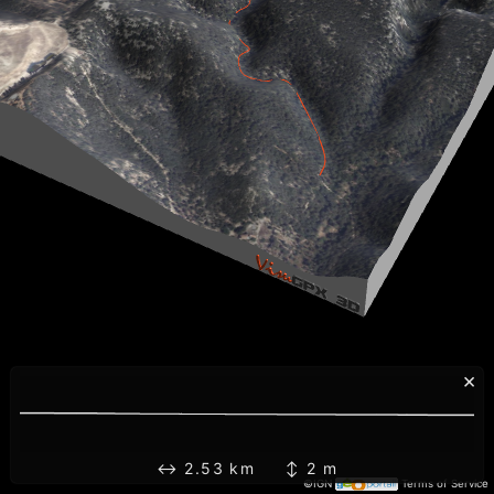
×
↔ 2.53 km ↕ 2 m
©IGN
Terms of Service