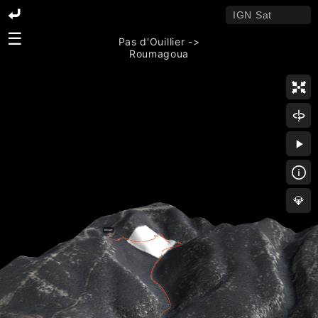
☰
Pas d'Ouillier ->
Roumagoua
💎