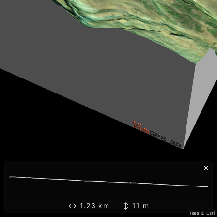
×
↔ 1.23 km ↕ 11 m
Tiles © Esri