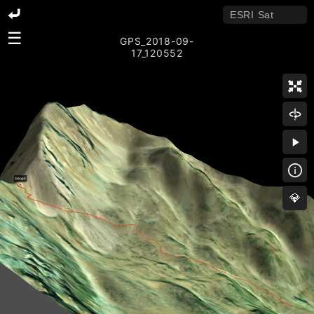
☰
GPS_2018-09-
17_120552
💎