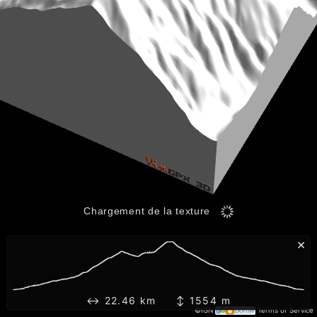
Chargement de la texture 6%
×
↔ 22.46 km ↕ 1554 m
©IGN
Terms of Service