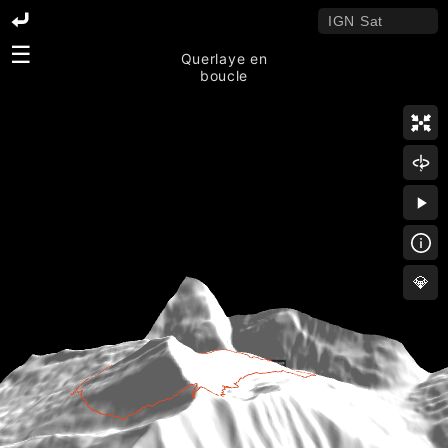
☰
Querlaye en
boucle
💎