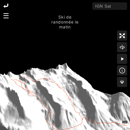
☰
Ski de
randonnée le
matin
💎